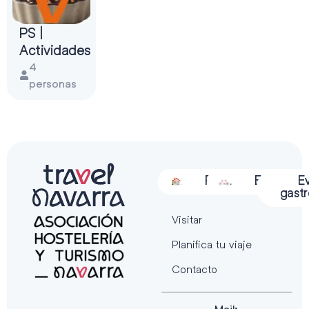
PS |
Actividades
4
personas
Alojamiento
Restauración
Actividades
Espectácu
E
gast
Visitar
Planifica tu viaje
Contacto