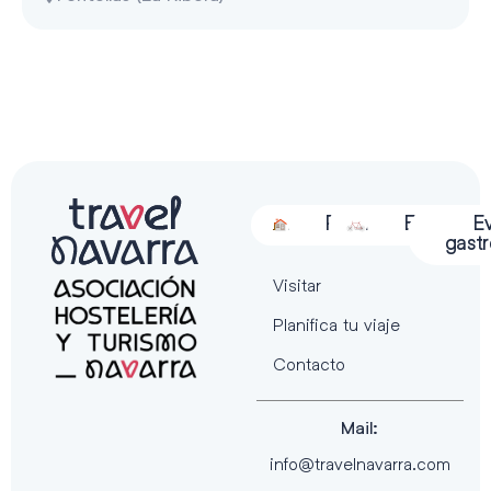
Alojamiento
Restauración
Actividades
Espectácu
E
gast
Visitar
Planifica tu viaje
Contacto
Mail:
info@travelnavarra.com