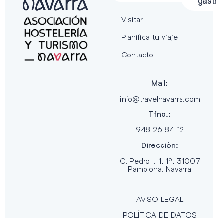
gast
Visitar
Planifica tu viaje
Contacto
Mail:
info@travelnavarra.com
Tfno.:
948 26 84 12
Dirección:
C. Pedro I, 1, 1º, 31007
Pamplona, Navarra
AVISO LEGAL
POLÍTICA DE DATOS