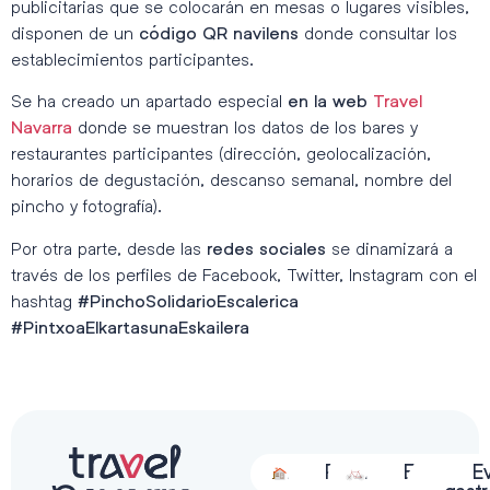
publicitarias que se colocarán en mesas o lugares visibles,
disponen de un
donde consultar los
código QR navilens
establecimientos participantes.
Se ha creado un apartado especial
en la web
Travel
donde se muestran los datos de los bares y
Navarra
restaurantes participantes (dirección, geolocalización,
horarios de degustación, descanso semanal, nombre del
pincho y fotografía).
Por otra parte, desde las
se dinamizará a
redes sociales
través de los perfiles de Facebook, Twitter, Instagram con el
hashtag
#PinchoSolidarioEscalerica
#PintxoaElkartasunaEskailera
Alojamiento
Restauración
Actividades
Espectácu
E