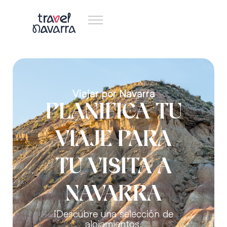
Viajar por Navarra
PLANIFICA TU
VIAJE PARA
TU VISITA A
NAVARRA
¡Descubre una selección de
alojamientos,