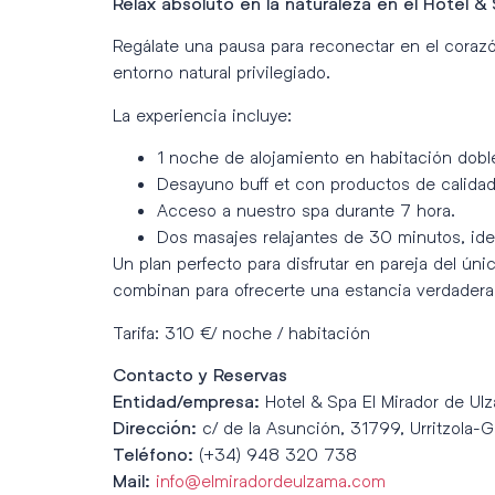
Relax absoluto en la naturaleza en el Hotel &
Regálate una pausa para reconectar en el coraz
entorno natural privilegiado.
La experiencia incluye:
1 noche de alojamiento en habitación dobl
Desayuno buff et con productos de calidad
Acceso a nuestro spa durante 7 hora.
Dos masajes relajantes de 30 minutos, idea
Un plan perfecto para disfrutar en pareja del úni
combinan para ofrecerte una estancia verdader
Tarifa: 310 €/ noche / habitación
Contacto y Reservas
Hotel & Spa El Mirador de Ul
Entidad/empresa:
c/ de la Asunción, 31799, Urritzola-G
Dirección:
(+34) 948 320 738
Teléfono:
info@elmiradordeulzama.com
Mail: