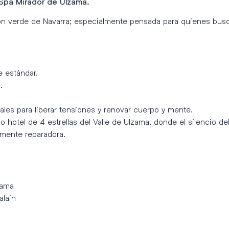
 Spa Mirador de Ulzama.
ón verde de Navarra; especialmente pensada para quienes busc
e estándar.
.
les para liberar tensiones y renovar cuerpo y mente.
co hotel de 4 estrellas del Valle de Ulzama, donde el silencio de
amente reparadora.
zama
alain