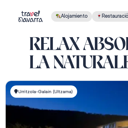
Alojamiento
Restauraci
RELAX ABSO
LA NATURAL
Urritzola-Galain (Ultzama)