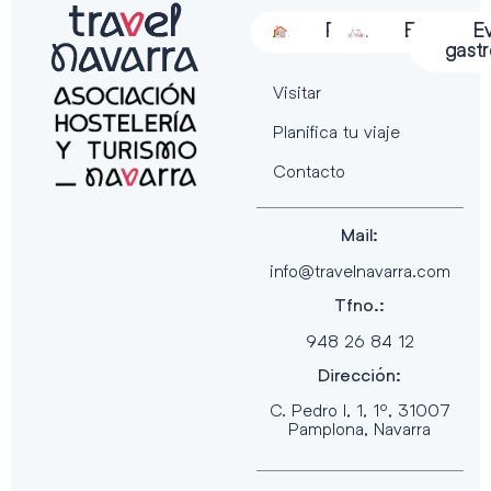
Alojamiento
Restauración
Actividades
Espectácu
E
gast
Visitar
Planifica tu viaje
Contacto
Mail:
info@travelnavarra.com
Tfno.:
948 26 84 12
Dirección:
C. Pedro I, 1, 1º, 31007
Pamplona, Navarra