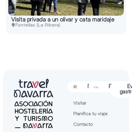
Visita privada a un olivar y cata maridaje
Fontellas (La Ribera)
Alojamiento
Restauración
Actividades
Espectácu
E
gast
Visitar
Planifica tu viaje
Contacto