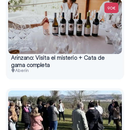
90€
Arínzano: Visita el misterio + Cata de
gama completa
Aberín