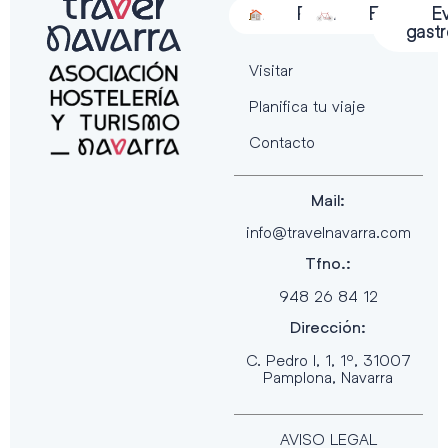
Alojamiento
Restauración
Actividades
Espectácu
E
gast
Visitar
Planifica tu viaje
Contacto
Mail:
info@travelnavarra.com
Tfno.:
948 26 84 12
Dirección:
C. Pedro I, 1, 1º, 31007
Pamplona, Navarra
AVISO LEGAL