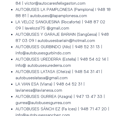
84 | victor@autocaresfelixgaston.com
AUTOBUSES LA PAMPLONESA (Pamplona) l 948 18
88 81 | autobuses@lapamplonesa.com
LA VELOZ SANGUESINA (Rocaforte) | 948 87 02
09 | lavelozsl7S @gmail.com
AUTOBUSES Y GARAJE BARIAIN (Sangüesa) | 948
87 03 09 I autobusesbariain@hotmail.com
AUTOBUSES GURBINDO (Allo) | 948 52 31 13 |
info@autobusesgurbindo.com
AUTOBUSES UREDERRA (Estella) | 948 54 62 14 |
info@ autobusesurederra.com
AUTOBUSES LATASA (Oteiza) | 948 54 31 41 |
autobuseslatasa@gmail.com
LA VIAN ESA (Viana) | 948 64 52 31 |
lavianesa@lavianesa.com
AUTOBUSES GURREA (Azagra) | 947 13 47 33 |
gurrea@autobusesgurrea.com
AUTOBUSES SÁNCH EZ (Fa Ices) | 948 71 47 20 |
info@autobusessanchez.com