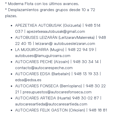
* Moderna Flota con los últimos avances.
* Desplazamientos grandes grupos desde 10 a 72
plazas.
APEZETXEA AUTOBUSAK (Goizueta) | 948 514
037 | apezetxeaautobusak@gmail.com
AUTOBUSES LEIZARÁN (Leitzaran/Malerreka) | 948
22 40 15 | leizaran@ autobusesleizaran.com
LA MUGUIROARRA (Mugiro) | 948 22 94 S9 |
autobuses@lamuguiroarra.com
AUTOCARES PECHE (Aizoain) | 948 30 34 14 |
contacto@autocarespeche.com
AUTOCARES EDSA (Barbatain) | 948 13 19 33 |
edsa@edsa.es
AUTOCARES FONSECA (Berrioplano) | 948 30 22
21 | presupuestos@autocaresfonseca.com
AUTOCARES ARTIEDA (Huarte) 948 30 02 87 |
autocaresartieda@autocaresartieda.com
AUTOCARES FELIX GASTON (Orkoien) | 948 18 81