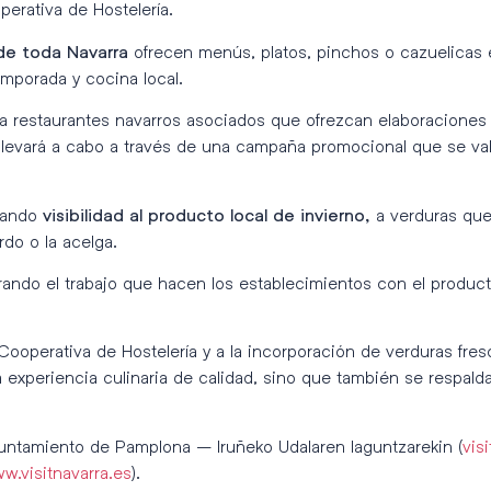
perativa de Hostelería.
ofrecen menús, platos, pinchos o cazuelicas 
de toda Navarra
emporada y cocina local.
 a restaurantes navarros asociados que ofrezcan elaboraciones 
e llevará a cabo a través de una campaña promocional que se va
 dando
a verduras que
visibilidad al producto local de invierno,
rdo o la acelga.
rando el trabajo que hacen los establecimientos con el produc
Cooperativa de Hostelería y a la incorporación de verduras fre
 experiencia culinaria de calidad, sino que también se respalda 
yuntamiento de Pamplona – Iruñeko Udalaren laguntzarekin (
vis
w.visitnavarra.es
).