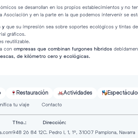
onómicos se desarrollan en los propios establecimientos y no 
a Asociación y en la parte en la que podemos intervenir se est
que su impresión sea sobre soportes ecológicos y tintas de 
s y
al gráficos.
s reutilizable.
za con e
debidament
mpresas que combinan furgones híbridos
escas, de kilómetro cero y ecológicas.
o
Restauración
Actividades
Espectáculo
nifica tu viaje
Contacto
Tfno.:
Dirección:
ra.com
948 26 84 12
C. Pedro I, 1, 1º, 31007 Pamplona, Navarra