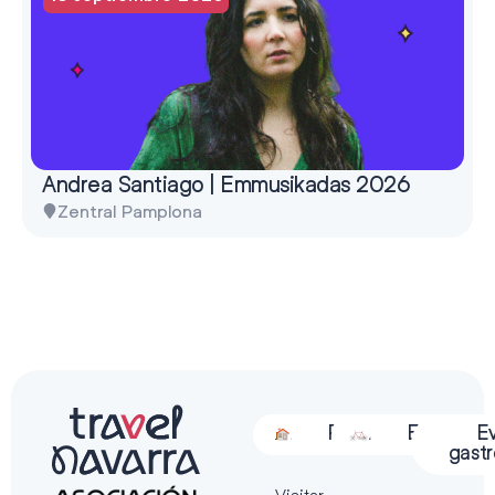
Andrea Santiago | Emmusikadas 2026
Zentral Pamplona
Alojamiento
Restauración
Actividades
Espectácu
E
gast
Visitar