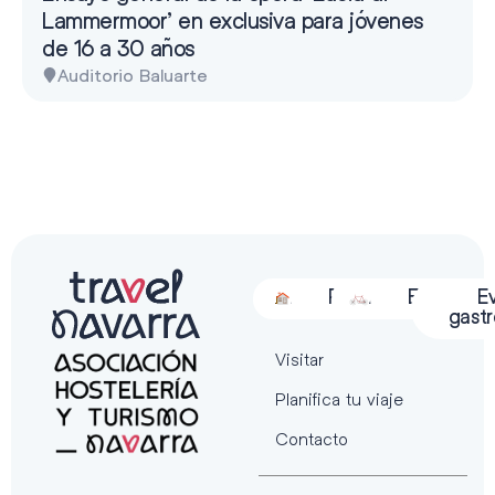
Lammermoor’ en exclusiva para jóvenes
de 16 a 30 años
Auditorio Baluarte
Alojamiento
Restauración
Actividades
Espectácu
E
gast
Visitar
Planifica tu viaje
Contacto