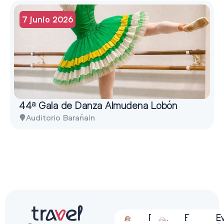
7 junio 2026
44ª Gala de Danza Almudena Lobón
Auditorio Barañain
Alojamiento
Restauración
Actividades
Espectácu
E