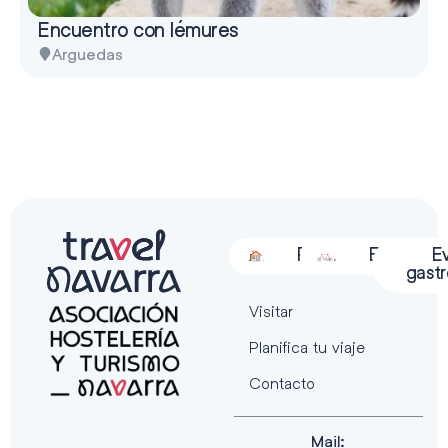
Encuentro con lémures
Arguedas
Alojamiento
Restauración
Actividades
Espectácu
E
gast
Visitar
Planifica tu viaje
Contacto
Mail: