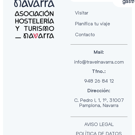
gast
Visitar
Planifica tu viaje
Contacto
Mail:
info@travelnavarra.com
Tfno.:
948 26 84 12
Dirección:
C. Pedro I, 1, 1º, 31007
Pamplona, Navarra
AVISO LEGAL
POLÍTICA DE DATOS