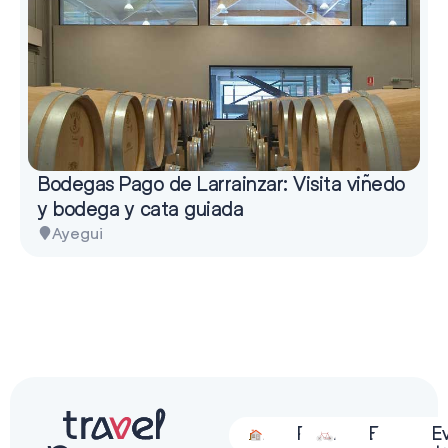
Bodegas Pago de Larrainzar: Visita viñedo
y bodega y cata guiada
Ayegui
Alojamiento
Restauración
Actividades
Espectácu
E