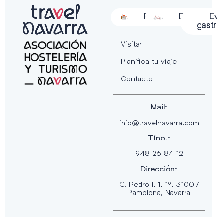
Alojamiento
Restauración
Actividades
Espectácu
E
gast
Visitar
Planifica tu viaje
Contacto
Mail:
info@travelnavarra.com
Tfno.:
948 26 84 12
Dirección:
C. Pedro I, 1, 1º, 31007
Pamplona, Navarra