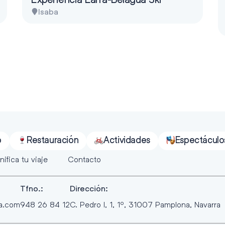
Isaba
o
Restauración
Actividades
Espectáculo
nifica tu viaje
Contacto
Tfno.:
Dirección:
ra.com
948 26 84 12
C. Pedro I, 1, 1º, 31007 Pamplona, Navarra