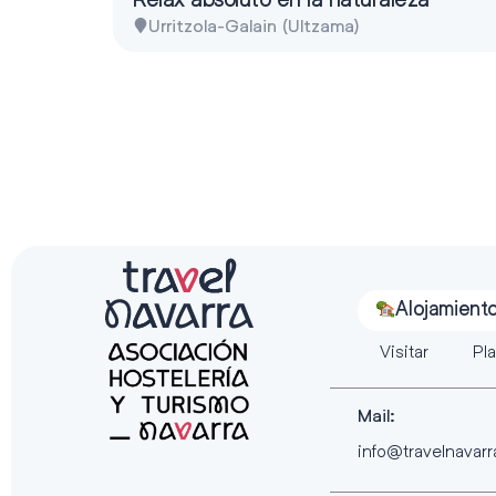
Urritzola-Galain (Ultzama)
Alojamient
Visitar
Pla
Mail:
info@travelnavar