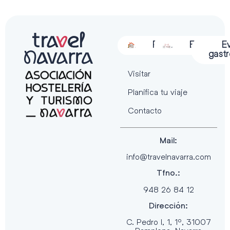
Alojamiento
Restauración
Actividades
Espectácu
E
gast
Visitar
Planifica tu viaje
Contacto
Mail:
info@travelnavarra.com
Tfno.:
948 26 84 12
Dirección:
C. Pedro I, 1, 1º, 31007