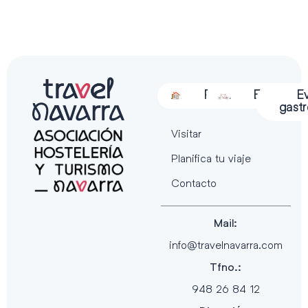
Alojamiento
Restauración
Actividades
Espectácu
E
gast
Visitar
Planifica tu viaje
Contacto
Mail:
info@travelnavarra.com
Tfno.:
948 26 84 12