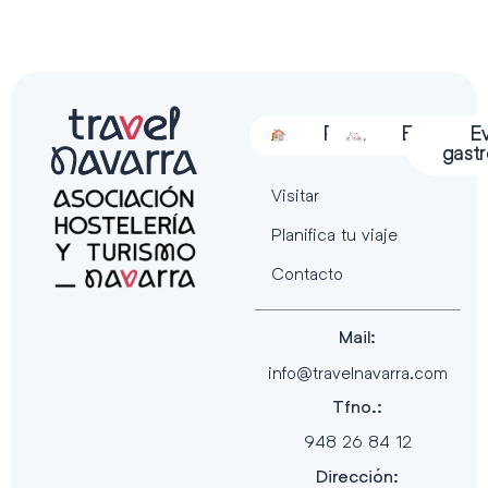
Alojamiento
Restauración
Actividades
Espectácu
E
gast
Visitar
Planifica tu viaje
Contacto
Mail:
info@travelnavarra.com
Tfno.:
948 26 84 12
Dirección: