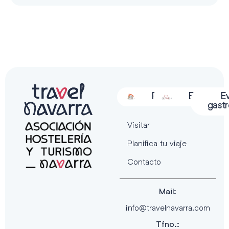
Alojamiento
Restauración
Actividades
Espectácu
E
gast
Visitar
Planifica tu viaje
Contacto
Mail:
info@travelnavarra.com
Tfno.: