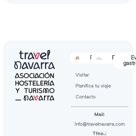
Alojamiento
Restauración
Actividades
Espectácu
E
gast
Visitar
Planifica tu viaje
Contacto
Mail:
info@travelnavarra.com
Tfno.: