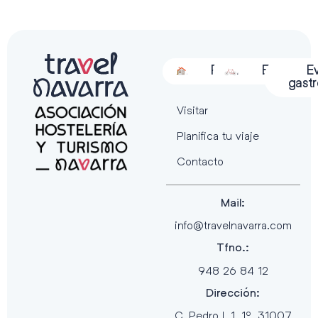
Alojamiento
Restauración
Actividades
Espectácu
E
gast
Visitar
Planifica tu viaje
Contacto
Mail:
info@travelnavarra.com
Tfno.:
948 26 84 12
Dirección:
C. Pedro I, 1, 1º, 31007