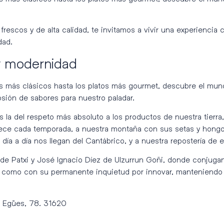
frescos y de alta calidad, te invitamos a vivir una experiencia
dad.
 y modernidad
s más clásicos hasta los platos más gourmet, descubre el mund
osión de sabores para nuestro paladar.
es la del respeto más absoluto a los productos de nuestra tierra
ece cada temporada, a nuestra montaña con sus setas y hongos,
día a día nos llegan del Cantábrico, y a nuestra repostería de e
a de Patxi y José Ignacio Díez de Ulzurrun Goñi, donde conjug
í como con su permanente inquietud por innovar, manteniendo s
. Egües, 78. 31620