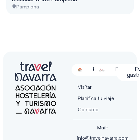
Pamplona
Alojamiento
Restauración
Actividades
Espectácu
E
gast
Visitar
Planifica tu viaje
Contacto
Mail:
info@travelnavarra.com