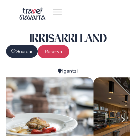
IRRISARRI LAND
Guardar
Reserva
Igantzi