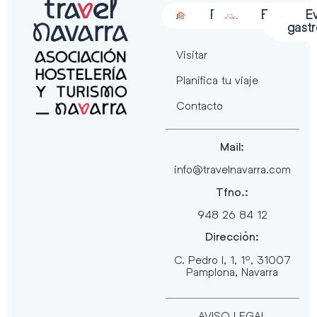
Alojamiento
Restauración
Actividades
Espectácu
E
gast
Visitar
Planifica tu viaje
Contacto
Mail:
info@travelnavarra.com
Tfno.:
948 26 84 12
Dirección:
C. Pedro I, 1, 1º, 31007
Pamplona, Navarra
AVISO LEGAL