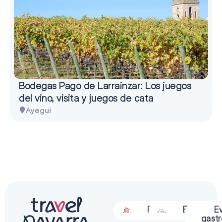
Bodegas Pago de Larrainzar: Los juegos
del vino, visita y juegos de cata
Ayegui
Alojamiento
Restauración
Actividades
Espectácu
E
gast