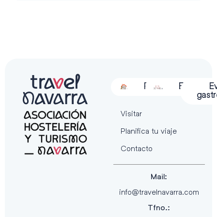
Alojamiento
Restauración
Actividades
Espectácu
E
gast
Visitar
Planifica tu viaje
Contacto
Mail:
info@travelnavarra.com
Tfno.: