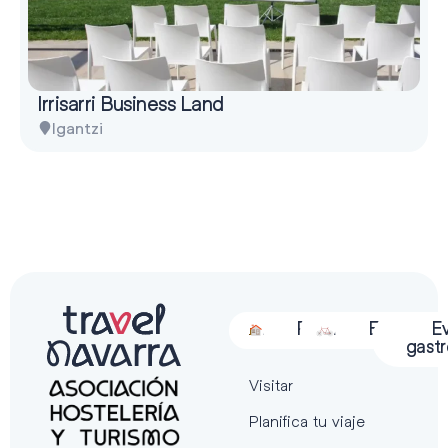
Irrisarri Business Land
Igantzi
Alojamiento
Restauración
Actividades
Espectácu
E
gast
Visitar
Planifica tu viaje