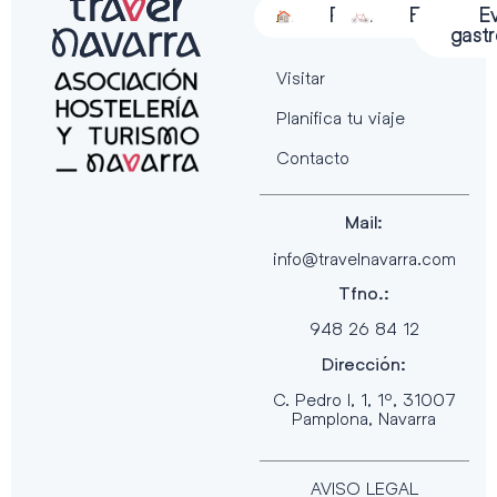
Alojamiento
Restauración
Actividades
Espectácu
E
gast
Visitar
Planifica tu viaje
Contacto
Mail:
info@travelnavarra.com
Tfno.:
948 26 84 12
Dirección:
C. Pedro I, 1, 1º, 31007
Pamplona, Navarra
AVISO LEGAL