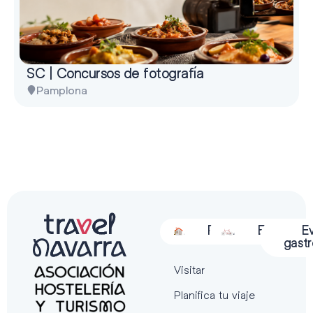
SC | Concursos de fotografía
Pamplona
Alojamiento
Restauración
Actividades
Espectácu
E
gast
Visitar
Planifica tu viaje