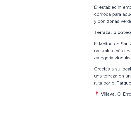
El establecimient
cómoda para acudi
y con zonas verde
Terraza, picoteo
El Molino de San 
naturales más ac
categoría vincula
Gracias a su loca
una terraza en un
ruta por el Parque
. C. Err
Villava