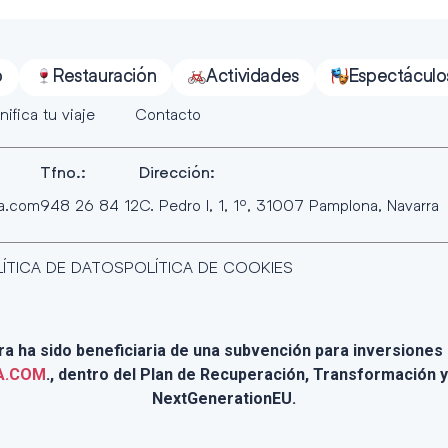
o
Restauración
Actividades
Espectáculo
nifica tu viaje
Contacto
Tfno.:
Dirección:
ra.com
948 26 84 12
C. Pedro I, 1, 1º, 31007 Pamplona, Navarra
ÍTICA DE DATOS
POLÍTICA DE COOKIES
 ha sido beneficiaria de una subvención para inversiones e
A.COM
., dentro del Plan de Recuperación, Transformación y
NextGenerationEU.