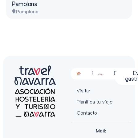
Pamplona
Pamplona
Alojamiento
Restauración
Actividades
Espectácu
E
gast
Visitar
Planifica tu viaje
Contacto
Mail: