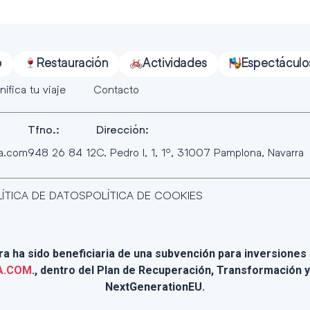
o
Restauración
Actividades
Espectáculo
nifica tu viaje
Contacto
Tfno.:
Dirección:
ra.com
948 26 84 12
C. Pedro I, 1, 1º, 31007 Pamplona, Navarra
ÍTICA DE DATOS
POLÍTICA DE COOKIES
 ha sido beneficiaria de una subvención para inversiones e
A.COM
., dentro del Plan de Recuperación, Transformación y
NextGenerationEU.