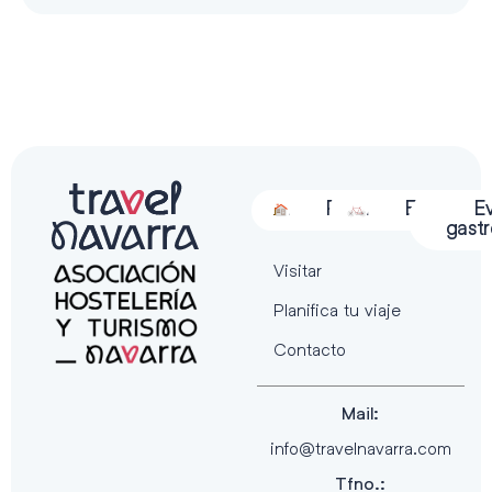
Alojamiento
Restauración
Actividades
Espectácu
E
gast
Visitar
Planifica tu viaje
Contacto
Mail:
info@travelnavarra.com
Tfno.: