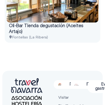
Oli-Bar Tienda degustación (Aceites
Artajo)
Fontellas (La Ribera)
Alojamiento
Restauración
Actividades
Espectácu
E
gast
Visitar