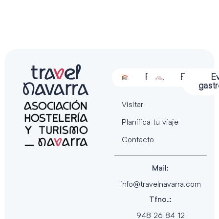
Alojamiento
Restauración
Actividades
Espectácu
E
gast
Visitar
Planifica tu viaje
Contacto
Mail:
info@travelnavarra.com
Tfno.:
948 26 84 12