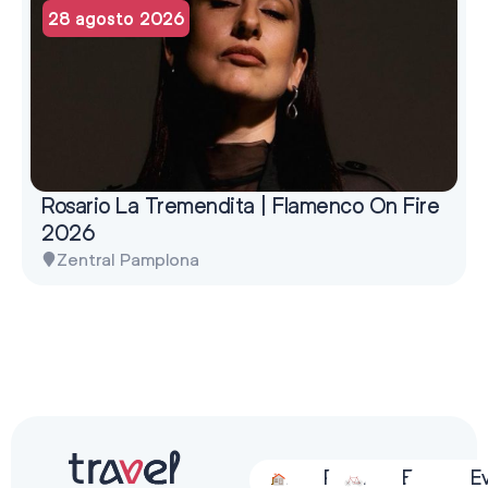
28 agosto 2026
Rosario La Tremendita | Flamenco On Fire
2026
Zentral Pamplona
Alojamiento
Restauración
Actividades
Espectácu
E