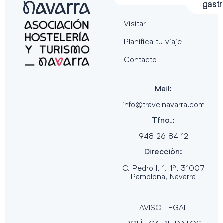
gast
Visitar
Planifica tu viaje
Contacto
Mail:
info@travelnavarra.com
Tfno.:
948 26 84 12
Dirección:
C. Pedro I, 1, 1º, 31007
Pamplona, Navarra
AVISO LEGAL
POLÍTICA DE DATOS