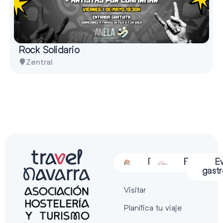
Rock Solidario
Zentral
Alojamiento
Restauración
Actividades
Espectácu
E
gast
Visitar
Planifica tu viaje