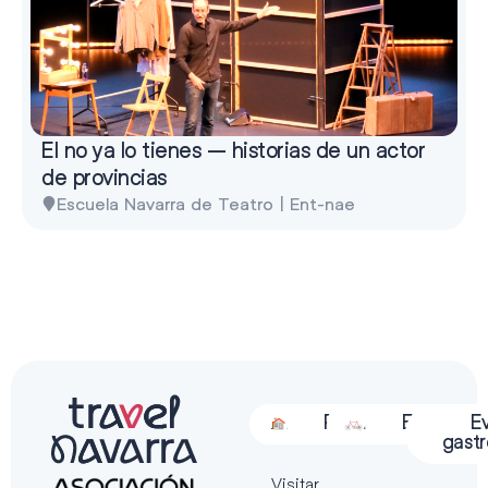
El no ya lo tienes – historias de un actor
de provincias
Escuela Navarra de Teatro | Ent-nae
Alojamiento
Restauración
Actividades
Espectácu
E
gast
Visitar