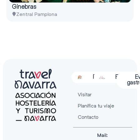
Ginebras
Zentral Pamplona
Alojamiento
Restauración
Actividades
Espectácu
E
gast
Visitar
Planifica tu viaje
Contacto
Mail: