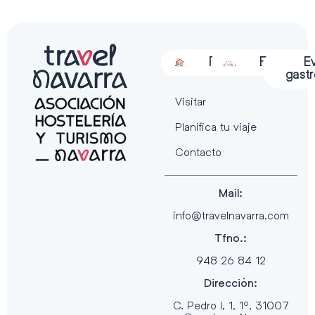
Alojamiento
Restauración
Actividades
Espectácu
E
gast
Visitar
Planifica tu viaje
Contacto
Mail:
info@travelnavarra.com
Tfno.:
948 26 84 12
Dirección:
C. Pedro I, 1, 1º, 31007