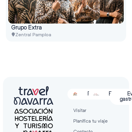
Grupo Extra
Zentral Pamploa
Alojamiento
Restauración
Actividades
Espectácu
E
gast
Visitar
Planifica tu viaje
Contacto