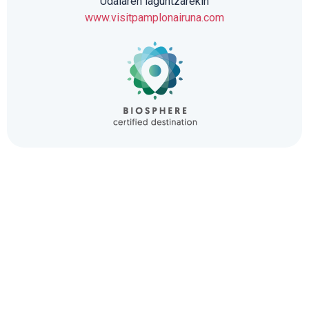
Udalaren laguntzarekin
www.visitpamplonairuna.com