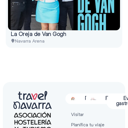
La Oreja de Van Gogh
Navarra Arena
Alojamiento
Restauración
Actividades
Espectácu
E
gast
Visitar
Planifica tu viaje