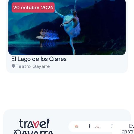
20 octubre 2026
El Lago de los Cisnes
Teatro Gayarre
Alojamiento
Restauración
Actividades
Espectácu
E
gast