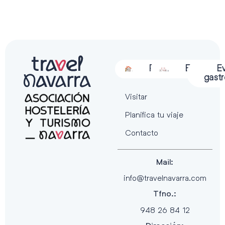
Alojamiento
Restauración
Actividades
Espectácu
E
gast
Visitar
Planifica tu viaje
Contacto
Mail:
info@travelnavarra.com
Tfno.:
948 26 84 12