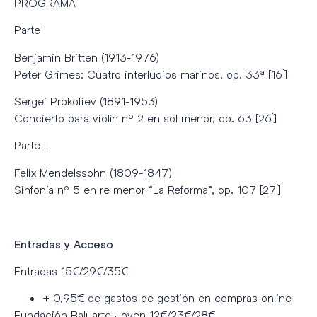
PROGRAMA
Parte I
Benjamin Britten (1913-1976)
Peter Grimes: Cuatro interludios marinos, op. 33ª [16´]
Sergei Prokofiev (1891-1953)
Concierto para violín nº 2 en sol menor, op. 63 [26´]
Parte II
Felix Mendelssohn (1809-1847)
Sinfonía nº 5 en re menor “La Reforma”, op. 107 [27´]
Entradas y Acceso
Entradas 15€/29€/35€
+ 0,95€ de gastos de gestión en compras online
Fundación Baluarte Joven 12€/23€/28€