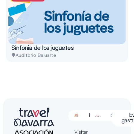
Sinfonía de los juguetes
Auditorio Baluarte
Alojamiento
Restauración
Actividades
Espectácu
E
gast
Visitar