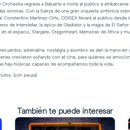
Orchestra regresa a Baluarte e invita al público a embarcarse e
s sonoras. Con la fuerza de una gran orquesta sinfónica sobre 
l Constantino Martínez-Orts, ODISEA llevará al público desde l
erso de Interstellar, la épica de Gladiator y la magia de El Señ
en el espacio, Stargate, Dragonheart, Memorias de África y muc
recuerdos, adrenalina, nostalgia y asombro se dan la mano en
uienes crecieron soñando con el cine, para quienes se emocion
e hay músicas capaces de acompañarnos toda la vida.
nutos. (con pausa)
También te puede interesar