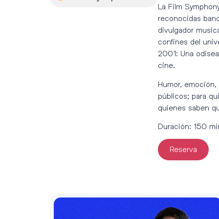
La Film Symphony 
reconocidas banda
divulgador musica
confines del univ
2001: Una odisea 
cine.
Humor, emoción, 
públicos; para q
quienes saben qu
Duración: 150 mi
Reserva