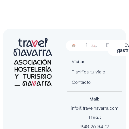
Alojamiento
Restauración
Actividades
Espectácu
E
gast
Visitar
Planifica tu viaje
Contacto
Mail:
info@travelnavarra.com
Tfno.:
948 26 84 12