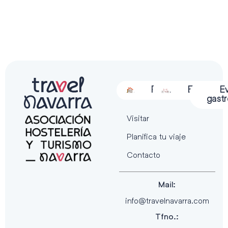
Alojamiento
Restauración
Actividades
Espectácu
E
gast
Visitar
Planifica tu viaje
Contacto
Mail:
info@travelnavarra.com
Tfno.: