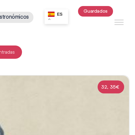
Guardados
ES
stronómicos
ntradas
32, 35€